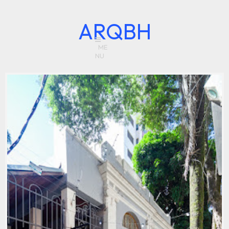
ARQBH