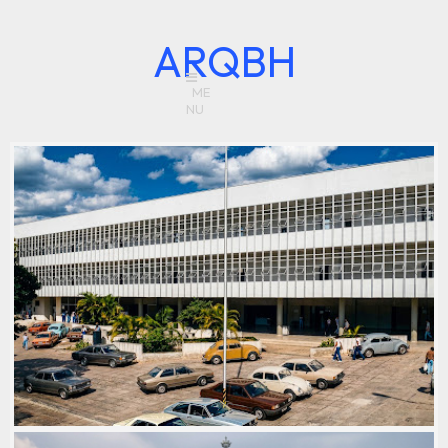
ARQBH