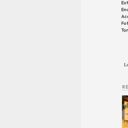
Est
End
Ace
Fot
Tom
L
R