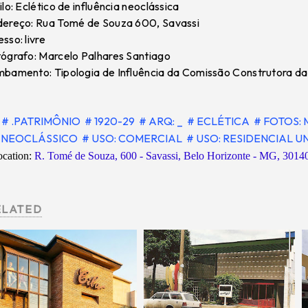
ilo: Eclético de influência neoclássica
ereço: Rua Tomé de Souza 600, Savassi
sso: livre
ógrafo: Marcelo Palhares Santiago
bamento: Tipologia de Influência da Comissão Construtora da
# .PATRIMÔNIO
# 1920-29
# ARQ: _
# ECLÉTICA
# FOTOS:
NEOCLÁSSICO
# USO: COMERCIAL
# USO: RESIDENCIAL U
ocation:
R. Tomé de Souza, 600 - Savassi, Belo Horizonte - MG, 30140
ELATED