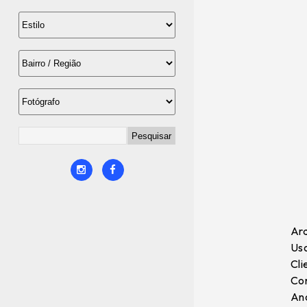
Arq
Uso
Cli
Con
Ano