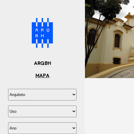
ARQBH
MAPA
ESCOLA
.PATRIMÔNIO
,
192
ALDO GROSSI
,
A
ECLÉTICA
,
FOTO
TRÓPIA
,
LOCAL: C