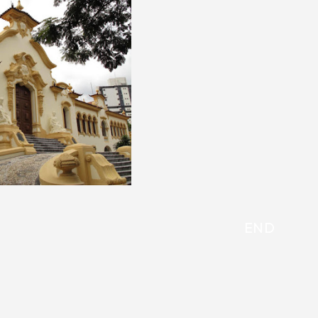
END
 PEDRO II
0-29
,
2000-09
,
ARQ:
RQ: CARLOS SANTOS
,
S: ORLANDO CÉSAR
ENTRO
,
NEOCOLONIAL
,