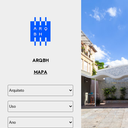
ARQBH
MAPA