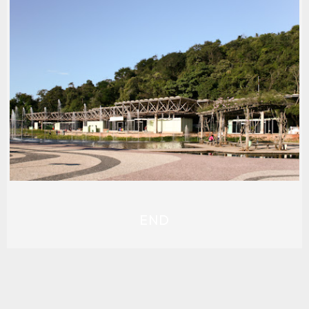
RODOVIÁRIA DE BELO HORIZONTE
.CONCURSOS
,
.EDIFICAÇÃO TOMBADA
,
.PATRIMÔNIO
,
1960-69
,
1970-79
,
ARQ: FERNANDO GRAÇA
,
ARQ:
FRANCISCO ESPÍRITO SANTO
,
ARQ: LUCIANO PASSINI
,
ARQ: MARDÔNIO GUIMARÃES
,
ARQ: MARINA WASNER
,
ARQ: MÁRIO BERTI
,
ARQ: RAUL CUNHA
,
ARQ:
ROBERTO BURLE MARX
,
ARQ: RONALDO MASSOTI
GONTIJO
,
ARQ: SUZY DE MELLO
,
ARQ: WALTER
MACHADO
,
FOTOS: MARCELO PALHARES SANTIAGO
,
LOCAL: CENTRO
,
USO: ESTAÇÃO TRANSPORTE
,
USO:
RODOVIÁRIA
END
PARQUE DAS MANGABEIRAS
1980-89
,
ARQ: MARCO AURÉLIO FERREIRA (LELELO)
,
ARQ: ROBERTO BURLE MARX
,
FOTOS: MARCELO
PALHARES
,
LOCAL: MANGABEIRAS
,
MODERNISTA
,