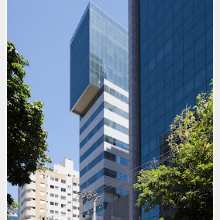
BERNOULLI CIDADE JARDIM
(ANTIGO COLÉGIO SACRE COEUR
DE JESUS E ANTIGO COLÉGIO
PITÁGORAS)
1950-59
,
2020-2029
,
ARQ: BRUNO CAMPOS
,
ARQ:
MARCELO FONTES
,
ARQ: SILVIO TODESCHI
,
ARQ:
VICENTE BUFFALO
,
ECLÉTICA
,
FOTOS: JOMAR
BRAGANÇA
,
FOTOS: PEDRO SALES
,
LOCAL: CIDADE
JARDIM
,
PLURALISMO MODERNO
,
USO: ESCOLA