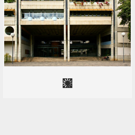
1970-79
,
ARQ: EDUARDO FAJARDO
,
ARQ: MÁRCIO
PINTO DE BARROS
,
FOTOS: MARCELO PALHARES
,
FOTOS: ROGÉRIO ARGOLO
,
LOCAL: CAMPUS UFMG
,
LOCAL: PAMPULHA
,
MODERNISTA
,
USO: ESCOLA
,
USO: INSTITUCIONAL
,
USO: UNIVERSIDADE
ECI - ESCOLA DE CIÊNCIA DA
INFORMAÇÃO (ANTIGA FACULDADE
DE BIBLIOTECONOMIA)
1990-99
,
ARQ: EDUARDO FAJARDO
,
ARQ: JOSÉ
ABÍLIO PEREIRA
,
ARQ: RICARDO ORLANDI FRANÇA
,
ARQ: SEBASTIÃO DE O. LOPES
,
FOTOS: MARCELO
PALHARES
,
LOCAL: CAMPUS UFMG
,
MODERNISTA
,