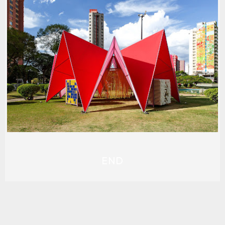
PAVILHÃO NUVEM
2010-2019
,
ARQ: ALEXANDE BRASIL
,
ARQ: ANDRÉ
PRADO
,
ARQ: BRUNO SANTA CECÍLIA
,
ARQ: CARLOS
ALBERTO MACIEL
,
ARQ: PAULA ZASNICOFF
,
FOTOS:
DENTRO FOTOGRAFIA
,
FOTOS: GABRIEL CASTRO
,
PLURALISMO MODERNO
,
USO: TEMPORÁRIO
END
BRINCACIDADE CURA
2020-2029
,
ARQ: GABRIEL SOUZA
,
ARQ: ISABEL
BRANT
,
ARQ: MUTABILE ARQUITETURA
,
LOCAL:
CENTRO
,
LOCAL: PRAÇA RAUL SOARES
,
PLURALISMO