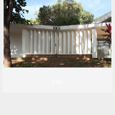
EDIFÍCIO CENTENÁRIO - TCU
1990-99
,
ARQ: JOÃO FILGUEIRAS LIMA (LELÉ)
,
FOTOS:
MARCELO PALHARES
,
LOCAL: SALGADO FILHO
,
MODERNISTA
,
USO: INSTITUCIONAL
END
POSTO DE PUERICULTURA JAYME
GOMES
.PATRIMÔNIO
,
1950-59
,
ARQ: HÉLIO FERREIRA PINTO
,
FOTOS: MARCELO PALHARES
,
LOCAL: SALGADO