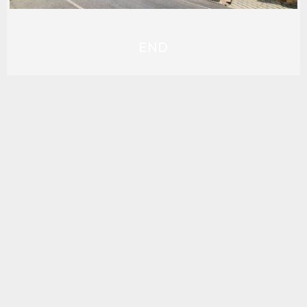
END
EDIFÍCIO CLAUDIOMAR
1950-59
,
1960-69
,
ARQ: HENRI FRIEDLANDER
,
FOTOS: _
,
FOTOS: GUSTAVO HVENEGAARD
,
LOCAL:
CIDADE JARDIM
,
MODERNISTA
,
USO: RESIDENCIAL
MULTIFAMILIAR