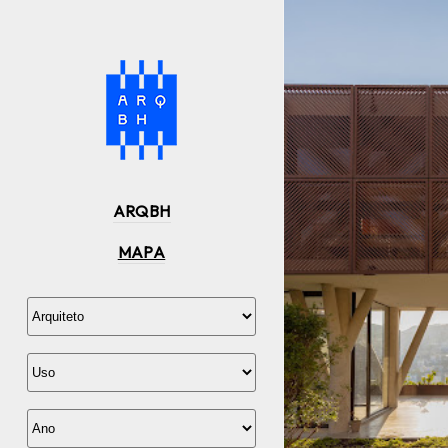
ARQBH
MAPA