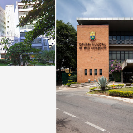
O BRADESCO
PAULO CONDE
,
ARQ:
ALVO
,
FOTOS: GOOGLE
S: PATRÍCIA AZEVEDO
,
,
USO: BANCO
,
USO:
S
,
USO: SERVIÇOS