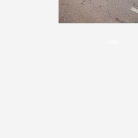
END
CÂMARA DOS VERE
1980-89
,
ARQ: DÉCIO PETERSEN
,
ARQ: MARCIO FRANÇA
,
ARQ: R
LUIZ CALVO
,
FOTOS: MARCELO 
LOCAL: SANTA EFIGÊNIA
,
PLUR
MODERNO