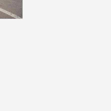
ADORES
 CYPRIANO
EYNALDO
PALHARES
,
ALISMO