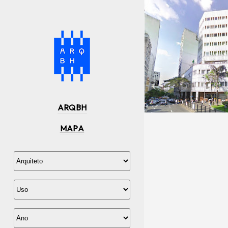
ARQBH
MAPA
EDIFÍCI
1980-89
,
ARQ: 
REYNALDO LUIZ C
STREET VIEW
,
FOTO
LOCAL: CENTRO
ESCRITÓRIO