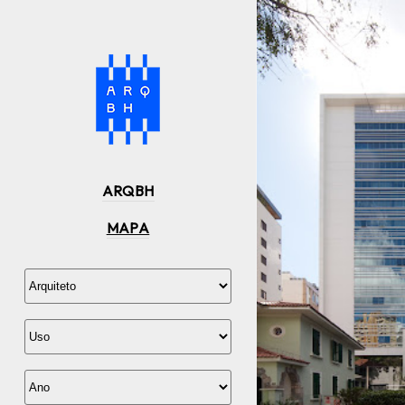
ARQBH
MAPA