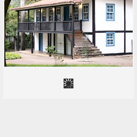
CENTRO DE REFERÊNCIA DA
MEMÓRIA DE VENDA NOVA (ATUAL)
.PATRIMÔNIO
,
1800-1890
,
2010-2019
,
ARQ: _
,
ARQUITETURA RURAL
,
FOTOS: GOOGLE STREET VIEW
,
LOCAL: VENDA NOVA
,
USO: CENTRO CULTURAL
,
USO: RESIDENCIAL UNIFAMILIAR
FAZENDA VELHA DO LEITÃO -
MUSEU HISTÓRICO ABÍLIO BARRETO
.PATRIMÔNIO
,
1800-1890
,
ARQ: JOSÉ CANDIDO DA
SILVEIRA
,
ARQUITETURA RURAL
,
FOTOS: FLÁVIA
GAMALLO
,
FOTOS: MARCELO PALHARES
,
LOCAL:
CIDADE JARDIM
,
USO: MUSEU