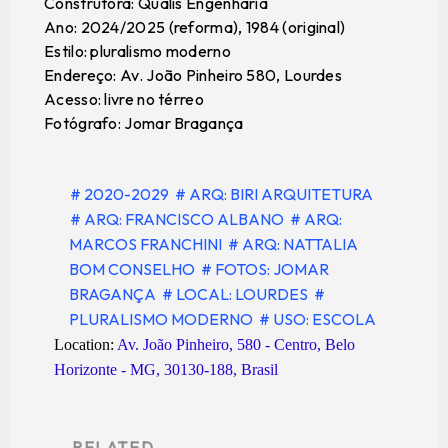
Construtora: Qualis Engenharia
Ano: 2024/2025 (reforma), 1984 (original)
Estilo: pluralismo moderno
Endereço: Av. João Pinheiro 580, Lourdes
Acesso: livre no térreo
Fotógrafo: Jomar Bragança
# 2020-2029
# ARQ: BIRI ARQUITETURA
# ARQ: FRANCISCO ALBANO
# ARQ:
MARCOS FRANCHINI
# ARQ: NATTALIA
BOM CONSELHO
# FOTOS: JOMAR
BRAGANÇA
# LOCAL: LOURDES
#
PLURALISMO MODERNO
# USO: ESCOLA
Location:
Av. João Pinheiro, 580 - Centro, Belo
Horizonte - MG, 30130-188, Brasil
RELATED