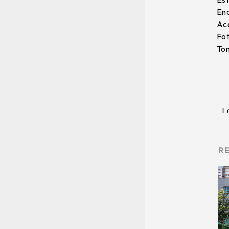
End
Ace
Fot
Tom
Lo
R