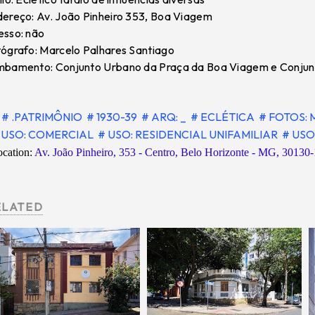
ereço: Av. João Pinheiro 353, Boa Viagem
sso: não
ógrafo: Marcelo Palhares Santiago
bamento: Conjunto Urbano da Praça da Boa Viagem e Conjun
# .PATRIMÔNIO
# 1930-39
# ARQ: _
# ECLÉTICA
# FOTOS:
USO: COMERCIAL
# USO: RESIDENCIAL UNIFAMILIAR
# USO
cation:
Av. João Pinheiro, 353 - Centro, Belo Horizonte - MG, 30130-
ELATED