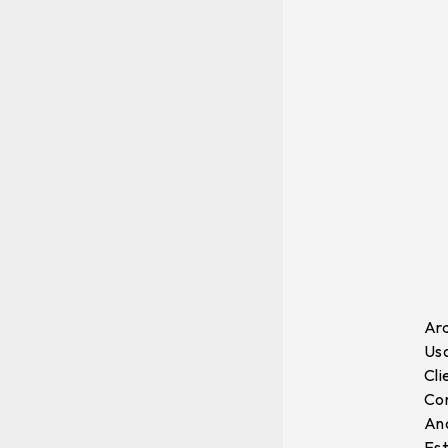
Arq
Uso
Cli
Con
Ano
Est