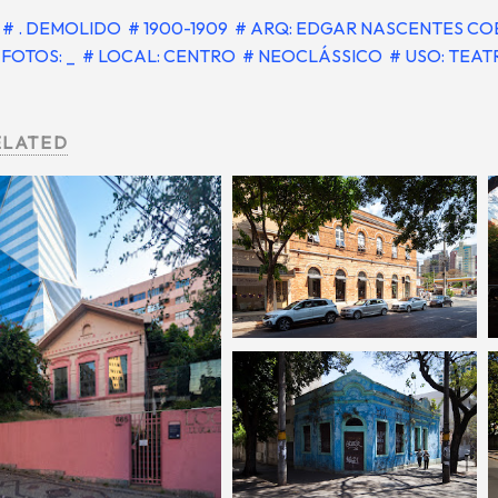
# . DEMOLIDO
# 1900-1909
# ARQ: EDGAR NASCENTES C
FOTOS: _
# LOCAL: CENTRO
# NEOCLÁSSICO
# USO: TEA
ELATED