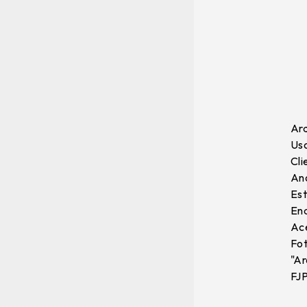
Arq
Uso
Cli
Ano
Est
End
Ace
Fot
"Ar
FJ