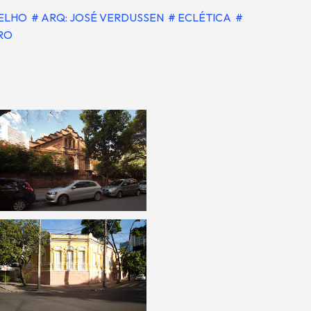
OELHO
# ARQ: JOSÉ VERDUSSEN
# ECLÉTICA
#
TRO