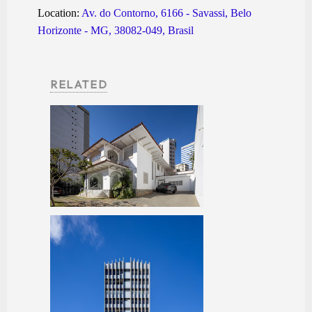
Location:
Av. do Contorno, 6166 - Savassi, Belo
Horizonte - MG, 38082-049, Brasil
RELATED