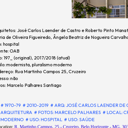
uitetos: José Carlos Laender de Castro e Roberto Pinto Manata
ia de Oliveira Figueiredo, Ângela Beatriz de Nogueira Carvalho
: hospital
ente: OAB
: 197_ (original), 2017/2018 (atual)
ilo: modernista, pluralismo moderno
ereço: Rua Martinho Campos 25, Cruzeiro
sso: não
os: Marcelo Palhares Santiago
# 1970-79
# 2010-2019
# ARQ: JOSÉ CARLOS LAENDER DE
ARQUITETURA
# FOTOS: MARCELO PALHARES
# LOCAL: 
MODERNO
# USO: HOSPITAL
# USO: SAÚDE
ocation:
R. Martinho Campos, 25 - Cruzeiro, Belo Horizonte - MG, 303