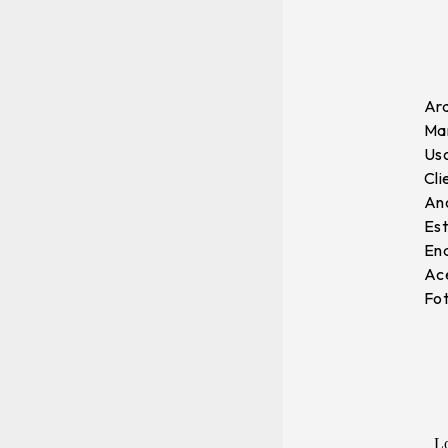
Arq
Mar
Uso
Cli
Ano
Est
End
Ace
Fot
L