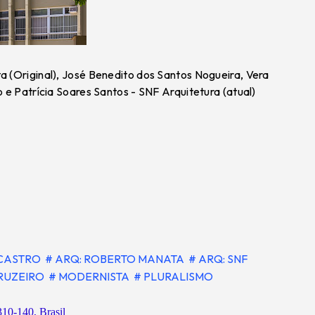
 (Original), José Benedito dos Santos Nogueira, Vera
 e Patrícia Soares Santos - SNF Arquitetura (atual)
 CASTRO
# ARQ: ROBERTO MANATA
# ARQ: SNF
CRUZEIRO
# MODERNISTA
# PLURALISMO
10-140, Brasil