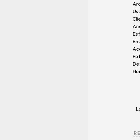
Arq
Uso
Cli
Ano
Est
End
Ace
Fot
Des
Hor
Lo
R