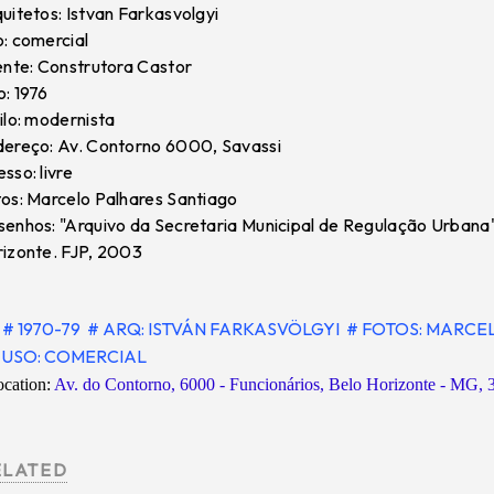
uitetos: Istvan Farkasvolgyi
: comercial
ente: Construtora Castor
: 1976
ilo: modernista
ereço: Av. Contorno 6000, Savassi
sso: livre
os: Marcelo Palhares Santiago
enhos: "Arquivo da Secretaria Municipal de Regulação Urbana
izonte. FJP, 2003
# 1970-79
# ARQ: ISTVÁN FARKASVÖLGYI
# FOTOS: MARCE
USO: COMERCIAL
cation:
Av. do Contorno, 6000 - Funcionários, Belo Horizonte - MG, 
ELATED