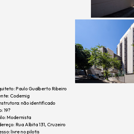
uiteto: Paulo Gualberto Ribeiro
ente: Codemig
strutora: não identificado
: 19?
ilo: Modernista
ereço: Rua Albita 131, Cruzeiro
sso: livre no pilotis