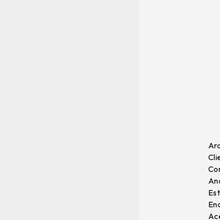
Arq
Cli
Con
Ano
Est
End
Ace