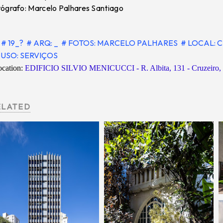
ógrafo: Marcelo Palhares Santiago
# 19_?
# ARQ: _
# FOTOS: MARCELO PALHARES
# LOCAL: 
USO: SERVIÇOS
ocation:
EDIFICIO SILVIO MENICUCCI - R. Albita, 131 - Cruzeiro, B
ELATED