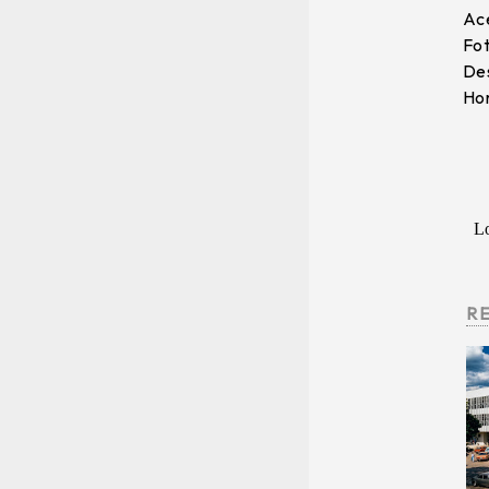
Ace
Fot
Des
Hor
L
R