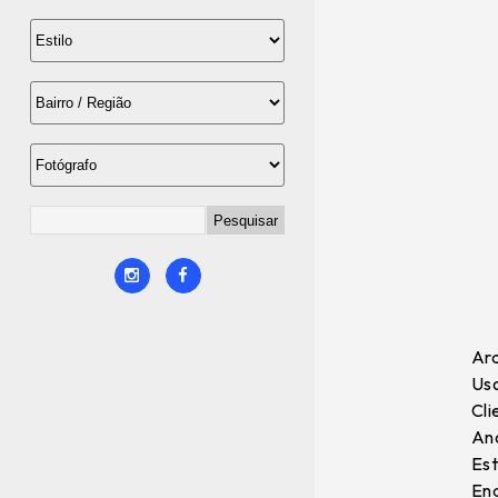
Arq
Uso
Cli
Ano
Est
End