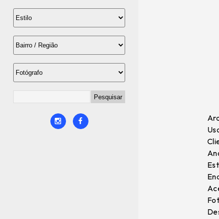
Arq
Uso
Cli
Ano
Est
End
Ace
Fot
Des