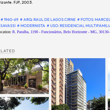
izonte. FJP, 2003.
# 1960-69
# ARQ: RAUL DE LAGOS CIRNE
# FOTOS: MARCE
SAVASSI
# MODERNISTA
# USO: RESIDENCIAL MULTIFAMIL
ocation:
R. Paraíba, 1190 - Funcionários, Belo Horizonte - MG, 30130-
ELATED