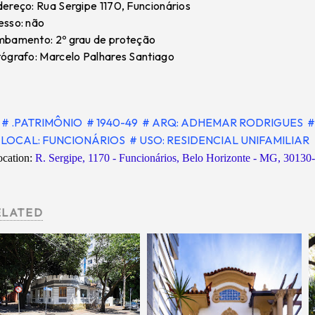
ereço: Rua Sergipe 1170, Funcionários
sso: não
bamento: 2º grau de proteção
ógrafo: Marcelo Palhares Santiago
# .PATRIMÔNIO
# 1940-49
# ARQ: ADHEMAR RODRIGUES
#
LOCAL: FUNCIONÁRIOS
# USO: RESIDENCIAL UNIFAMILIAR
ocation:
R. Sergipe, 1170 - Funcionários, Belo Horizonte - MG, 30130-
ELATED