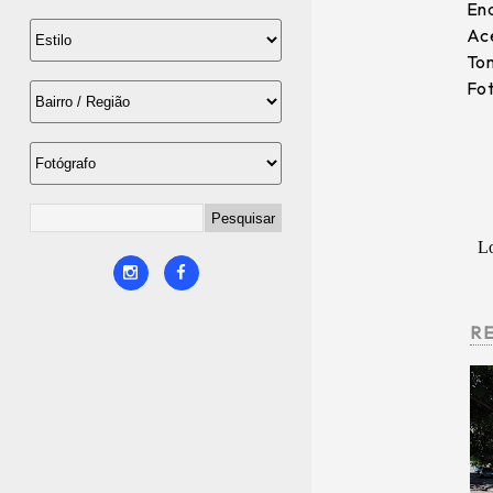
End
Ace
Tom
Fot
L
R