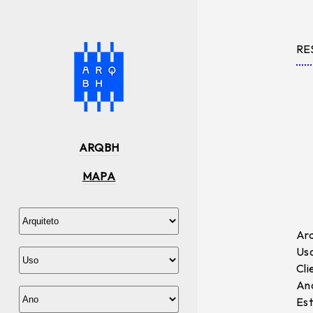
RE
ARQBH
MAPA
Arq
Uso
Cli
Ano
Est