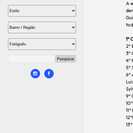
A e
dem
Gui
tod
1º 
2º 
3º 
4º 
5º 
6º 
Lui
Syl
9º 
10º
11º
12º
13º