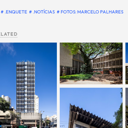
# .ENQUETE
# .NOTÍCIAS
# FOTOS: MARCELO PALHARES
ELATED