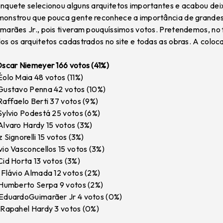
nquete selecionou alguns arquitetos importantes e acabou deix
onstrou que pouca gente reconhece a importância de grandes
marães Jr., pois tiveram pouquíssimos votos. Pretendemos, no
os os arquitetos cadastrados no site e todas as obras. A coloc
Oscar Niemeyer 166 votos (41%)
Éolo Maia 48 votos (11%)
Gustavo Penna 42 votos (10%)
Raffaelo Berti 37 votos (9%)
Sylvio Podestá 25 votos (6%)
Alvaro Hardy 15 votos (3%)
z Signorelli 15 votos (3%)
vio Vasconcellos 15 votos (3%)
Cid Horta 13 votos (3%)
 Flávio Almada 12 votos (2%)
 Humberto Serpa 9 votos (2%)
EduardoGuimarãer Jr 4 votos (0%)
 Rapahel Hardy 3 votos (0%)