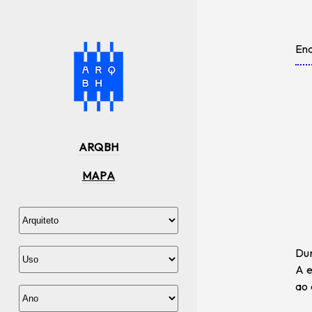
En
ARQBH
MAPA
Dur
A e
ao 