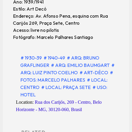
Ano: 1939/1941
Estilo: Art Decó
Endereço: Av. Afonso Pena, esquina com Rua
Carijós 269, Praça Sete, Centro
Acesso: livre no pilotis
Fotógrafo: Marcelo Palhares Santiago
# 1930-39
# 1940-49
# ARQ: BRUNO
GRAFLINGER
# ARQ: EMILIO BAUMGART
#
ARQ: LUIZ PINTO COELHO
# ART-DÉCO
#
FOTOS: MARCELO PALHARES
# LOCAL:
CENTRO
# LOCAL: PRAÇA SETE
# USO:
HOTEL
Location:
Rua dos Carijós, 269 - Centro, Belo
Horizonte - MG, 30120-060, Brasil