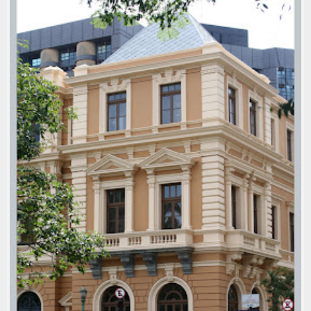
FAZENDA VELHA DO LEITÃO -
MUSEU HISTÓRICO ABÍLIO BARRETO
.PATRIMÔNIO
,
1800-1890
,
ARQ: JOSÉ CANDIDO DA
SILVEIRA
,
ARQUITETURA RURAL
,
FOTOS: FLÁVIA
GAMALLO
,
FOTOS: MARCELO PALHARES
,
LOCAL:
CIDADE JARDIM
,
USO: MUSEU