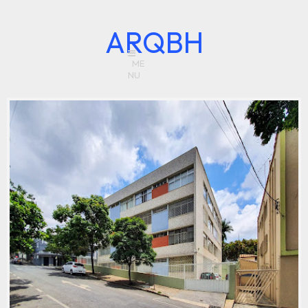
ARQBH